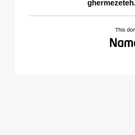
ghermezeteh
This do